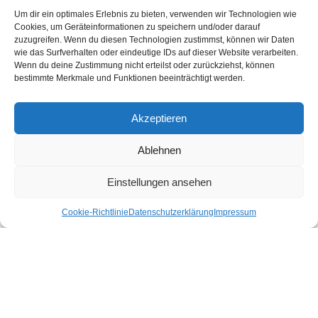
Erlebe die schönsten Urlaubsorte in Österreich nachhaltig und echt.
Um dir ein optimales Erlebnis zu bieten, verwenden wir Technologien wie
Unter den Urlaubsaktivitäten findest du die schönsten nachhaltigen
Cookies, um Geräteinformationen zu speichern und/oder darauf
Unterkünfte, Ausflüge und Veranstaltungen aus der Region. In unserem
zuzugreifen. Wenn du diesen Technologien zustimmst, können wir Daten
Shop gibt es für dich nachhaltige Produkte für deinen Urlaub und Alltag.
wie das Surfverhalten oder eindeutige IDs auf dieser Website verarbeiten.
Wenn du deine Zustimmung nicht erteilst oder zurückziehst, können
Unsere Motivation
bestimmte Merkmale und Funktionen beeinträchtigt werden.
Nachhaltigkeits-Check für Ihr Hotel
Kontakt
Impressum
Akzeptieren
Datenschutzerklärung
Ablehnen
Nachhaltiger Urlaub in den Bundesländern Österreichs
Einstellungen ansehen
Burgenland
Cookie-Richtlinie
Datenschutzerklärung
Impressum
Kärnten
Niederösterreich
Oberösterreich
Salzburg
Steiermark
Tirol