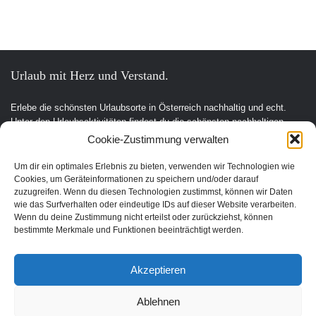
Urlaub mit Herz und Verstand.
Erlebe die schönsten Urlaubsorte in Österreich nachhaltig und echt.
Unter den Urlaubsaktivitäten findest du die schönsten nachhaltigen
Unterkünfte, Ausflüge und Veranstaltungen aus der Region. In unserem
Cookie-Zustimmung verwalten
Shop gibt es für dich nachhaltige Produkte für deinen Urlaub und Alltag.
Um dir ein optimales Erlebnis zu bieten, verwenden wir Technologien wie
Unsere Motivation
Cookies, um Geräteinformationen zu speichern und/oder darauf
Nachhaltigkeits-Check für Ihr Hotel
zuzugreifen. Wenn du diesen Technologien zustimmst, können wir Daten
Kontakt
wie das Surfverhalten oder eindeutige IDs auf dieser Website verarbeiten.
Impressum
Wenn du deine Zustimmung nicht erteilst oder zurückziehst, können
Datenschutzerklärung
bestimmte Merkmale und Funktionen beeinträchtigt werden.
Akzeptieren
Nachhaltiger Urlaub in den Bundesländern Österreichs
Ablehnen
Burgenland