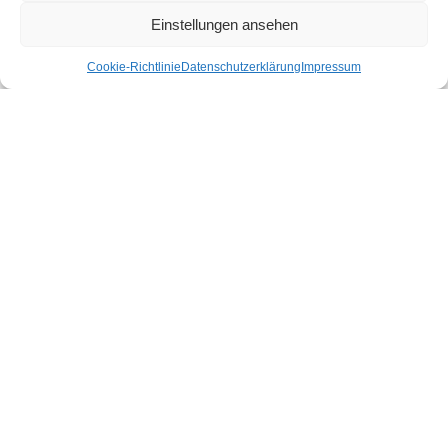
Kärnten
Einstellungen ansehen
Niederösterreich
Oberösterreich
Cookie-Richtlinie
Datenschutzerklärung
Impressum
Salzburg
Steiermark
Tirol
Vorarlberg
Wien
Nachhaltige Unterkünfte für deinen Urlaub
Bio Hotel
Bio Bauernhof