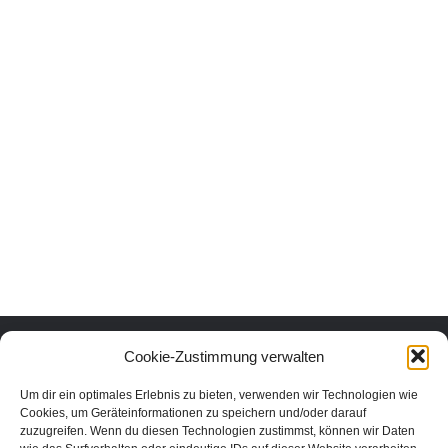
Urlaub mit Herz und Verstand.
Cookie-Zustimmung verwalten
Um dir ein optimales Erlebnis zu bieten, verwenden wir Technologien wie
Erlebe die schönsten Urlaubsorte in Österreich nachhaltig und echt.
Cookies, um Geräteinformationen zu speichern und/oder darauf
Unter den Urlaubsaktivitäten findest du die schönsten nachhaltigen
zuzugreifen. Wenn du diesen Technologien zustimmst, können wir Daten
Unterkünfte, Ausflüge und Veranstaltungen aus der Region. In unserem