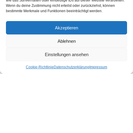
wie das Surfverhalten oder eindeutige IDs auf dieser Website verarbeiten.
Shop gibt es für dich nachhaltige Produkte für deinen Urlaub und Alltag.
Wenn du deine Zustimmung nicht erteilst oder zurückziehst, können
bestimmte Merkmale und Funktionen beeinträchtigt werden.
Unsere Motivation
Nachhaltigkeits-Check für Ihr Hotel
Kontakt
Akzeptieren
Impressum
Datenschutzerklärung
Ablehnen
Nachhaltiger Urlaub in den Bundesländern Österreichs
Einstellungen ansehen
Cookie-Richtlinie
Datenschutzerklärung
Impressum
Burgenland
Kärnten
Niederösterreich
Oberösterreich
Salzburg
Steiermark
Tirol
Vorarlberg