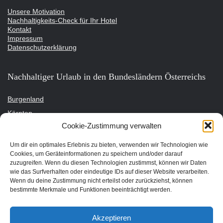
Unsere Motivation
Nachhaltigkeits-Check für Ihr Hotel
Kontakt
Impressum
Datenschutzerklärung
Nachhaltiger Urlaub in den Bundesländern Österreichs
Burgenland
Kärnten
Cookie-Zustimmung verwalten
Niederösterreich
Oberösterreich
Um dir ein optimales Erlebnis zu bieten, verwenden wir Technologien wie
Cookies, um Geräteinformationen zu speichern und/oder darauf
Salzburg
zuzugreifen. Wenn du diesen Technologien zustimmst, können wir Daten
Steiermark
wie das Surfverhalten oder eindeutige IDs auf dieser Website verarbeiten.
Wenn du deine Zustimmung nicht erteilst oder zurückziehst, können
Tirol
bestimmte Merkmale und Funktionen beeinträchtigt werden.
Vorarlberg
Wien
Akzeptieren