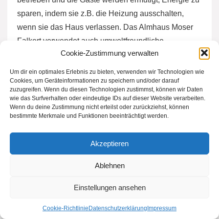
sparen, indem sie z.B. die Heizung ausschalten,
wenn sie das Haus verlassen. Das Almhaus Moser
Falkert verwendet auch umweltfreundliche
Cookie-Zustimmung verwalten
Reinigungsmittel und recycelt Müll.
Um dir ein optimales Erlebnis zu bieten, verwenden wir Technologien wie
Cookies, um Geräteinformationen zu speichern und/oder darauf
Wie kann ich während meines Aufenthalts
zuzugreifen. Wenn du diesen Technologien zustimmst, können wir Daten
im Almhaus Moser Falkert zur
wie das Surfverhalten oder eindeutige IDs auf dieser Website verarbeiten.
Wenn du deine Zustimmung nicht erteilst oder zurückziehst, können
Nachhaltigkeit beitragen?
bestimmte Merkmale und Funktionen beeinträchtigt werden.
Als Gast im Almhaus Moser Falkert können Sie zur
Akzeptieren
Nachhaltigkeit beitragen, indem Sie Energie sparen,
indem Sie z.B. das Licht ausschalten, wenn Sie den
Ablehnen
Raum verlassen, und indem Sie den Müll trennen
Einstellungen ansehen
und recyceln. Sie können auch regionale Produkte
kaufen und unterstützen, um die lokale Wirtschaft zu
Cookie-Richtlinie
Datenschutzerklärung
Impressum
fördern.