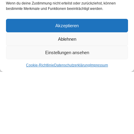
Urlaubsregion
(149)
Wenn du deine Zustimmung nicht erteilst oder zurückziehst, können
bestimmte Merkmale und Funktionen beeinträchtigt werden.
Vorarlberg
(67)
Salzburg
(22)
Akzeptieren
Tirol
(32)
Ablehnen
Niederösterreich
(16)
Einstellungen ansehen
Wien
(19)
Cookie-Richtlinie
Datenschutzerklärung
Impressum
Kärnten
(19)
Burgenland
(21)
Oberösterreich
(9)
Steiermark
(13)