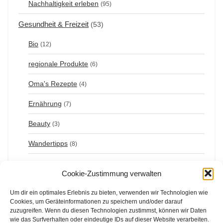
Nachhaltigkeit erleben
(95)
Gesundheit & Freizeit
(53)
Bio
(12)
regionale Produkte
(6)
Oma's Rezepte
(4)
Ernährung
(7)
Beauty
(3)
Wandertipps
(8)
Radfahren
(10)
Cookie-Zustimmung verwalten
Langlaufen
(2)
Um dir ein optimales Erlebnis zu bieten, verwenden wir Technologien wie
Cookies, um Geräteinformationen zu speichern und/oder darauf
Eislaufen
(1)
zuzugreifen. Wenn du diesen Technologien zustimmst, können wir Daten
wie das Surfverhalten oder eindeutige IDs auf dieser Website verarbeiten.