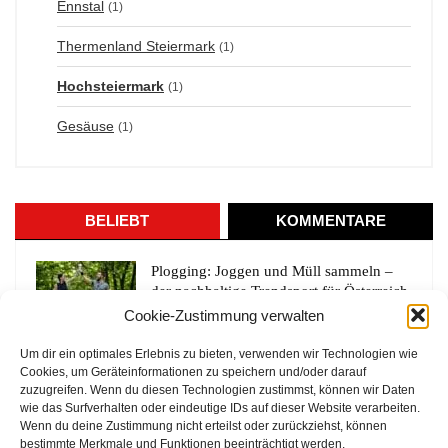
Ennstal
(1)
Thermenland Steiermark
(1)
Hochsteiermark
(1)
Gesäuse
(1)
BELIEBT
KOMMENTARE
Plogging: Joggen und Müll sammeln –
der nachhaltige Trendsport für Österreich
Cookie-Zustimmung verwalten
Nachhaltigkeit erleben
19
Um dir ein optimales Erlebnis zu bieten, verwenden wir Technologien wie
Cookies, um Geräteinformationen zu speichern und/oder darauf
Richtiges Verhalten bei Wanderungen auf
zuzugreifen. Wenn du diesen Technologien zustimmst, können wir Daten
Almen mit Kühen
wie das Surfverhalten oder eindeutige IDs auf dieser Website verarbeiten.
Wenn du deine Zustimmung nicht erteilst oder zurückziehst, können
Gesundheit & Freizeit
17
bestimmte Merkmale und Funktionen beeinträchtigt werden.