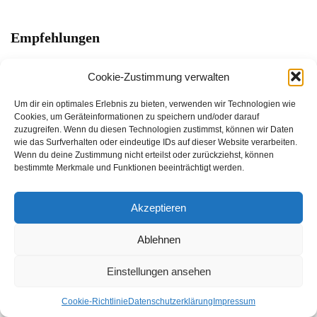
Empfehlungen
Wanderer sollten sich vor dem Start über die
Cookie-Zustimmung verwalten
Wetterbedingungen und die Schwierigkeit des
Um dir ein optimales Erlebnis zu bieten, verwenden wir Technologien wie
Wanderwegs informieren. Es wird empfohlen, genügend
Cookies, um Geräteinformationen zu speichern und/oder darauf
zuzugreifen. Wenn du diesen Technologien zustimmst, können wir Daten
Wasser und Snacks mitzunehmen, um während der
wie das Surfverhalten oder eindeutige IDs auf dieser Website verarbeiten.
Wanderung ausreichend hydratisiert und energiegeladen
Wenn du deine Zustimmung nicht erteilst oder zurückziehst, können
bestimmte Merkmale und Funktionen beeinträchtigt werden.
zu bleiben. Es ist auch ratsam, eine Karte oder einen
Wanderführer mitzunehmen, um sich auf dem Wanderweg
Akzeptieren
zurechtzufinden.
Ablehnen
Insgesamt ist die Pfänderbahn in der
Urlaubsregion
Einstellungen ansehen
Bodensee-Vorarlberg
ein großartiges Ausflugsziel für
Wanderer und Naturliebhaber. Durch die Beachtung dieser
Cookie-Richtlinie
Datenschutzerklärung
Impressum
Hinweise und Empfehlungen können Wanderer ihren