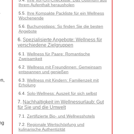
Ihre Vor-Ort-Checkliste: Das Optimum aus
Ihrem Aufenthalt herausholen
–
Ihre Kompakte Packliste für ein Wellness
Wochenende
Buchungstipps: So finden Sie die besten
Angebote
Spezialisierte Angebote: Wellness für
verschiedene Zielgruppen
Wellness für Paare: Romantische
Zweisamkeit
Wellness mit Freundinnen: Gemeinsam
entspannen und genießen
en,
Wellness mit Kindern: Familienzeit mit
Erholung
Solo-Wellness: Auszeit für sich selbst
Nachhaltigkeit im Wellnessurlaub: Gut
für Sie und die Umwelt
Zertifizierte Bio- und Wellnesshotels
ng
Regionale Wertschöpfung und
kulinarische Authentizität