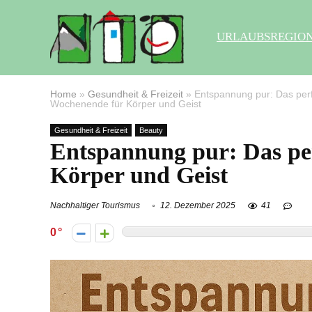
URLAUBSREGIO
Home
»
Gesundheit & Freizeit
»
Entspannung pur: Das per
Wochenende für Körper und Geist
Gesundheit & Freizeit
Beauty
Entspannung pur: Das pe
Körper und Geist
Nachhaltiger Tourismus
12. Dezember 2025
41
0