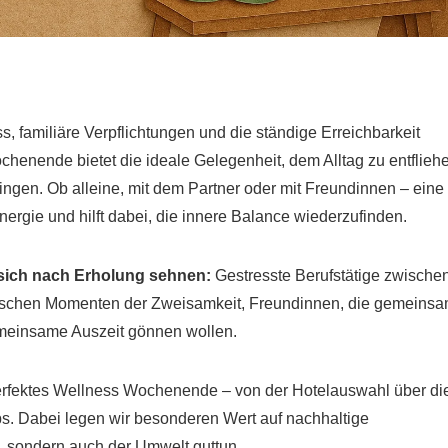
ess, familiäre Verpflichtungen und die ständige Erreichbarkeit
enende bietet die ideale Gelegenheit, dem Alltag zu entflieh
ingen. Ob alleine, mit dem Partner oder mit Freundinnen – eine
ergie und hilft dabei, die innere Balance wiederzufinden.
e sich nach Erholung sehnen:
Gestresste Berufstätige zwische
tischen Momenten der Zweisamkeit, Freundinnen, die gemeins
emeinsame Auszeit gönnen wollen.
r perfektes Wellness Wochenende – von der Hotelauswahl über di
ps. Dabei legen wir besonderen Wert auf nachhaltige
, sondern auch der Umwelt guttun.