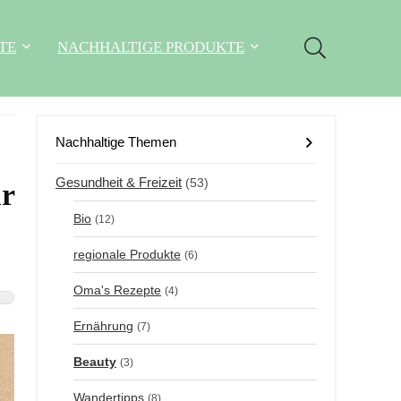
TE
NACHHALTIGE PRODUKTE
Nachhaltige Themen
Gesundheit & Freizeit
(53)
ür
Bio
(12)
regionale Produkte
(6)
Oma's Rezepte
(4)
Ernährung
(7)
Beauty
(3)
Wandertipps
(8)