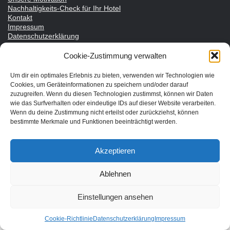
Nachhaltigkeits-Check für Ihr Hotel
Kontakt
Impressum
Datenschutzerklärung
Cookie-Zustimmung verwalten
Nachhaltiger Urlaub in den Bundesländern Österreichs
Um dir ein optimales Erlebnis zu bieten, verwenden wir Technologien wie
Cookies, um Geräteinformationen zu speichern und/oder darauf
Burgenland
zuzugreifen. Wenn du diesen Technologien zustimmst, können wir Daten
Kärnten
wie das Surfverhalten oder eindeutige IDs auf dieser Website verarbeiten.
Wenn du deine Zustimmung nicht erteilst oder zurückziehst, können
Niederösterreich
bestimmte Merkmale und Funktionen beeinträchtigt werden.
Oberösterreich
Salzburg
Akzeptieren
Steiermark
Ablehnen
Tirol
Vorarlberg
Einstellungen ansehen
Wien
Cookie-Richtlinie
Datenschutzerklärung
Impressum
Nachhaltige Unterkünfte für deinen Urlaub