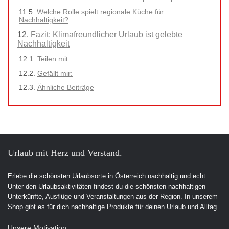
Welche Rolle spielt regionale Küche für
Nachhaltigkeit?
Fazit: Klimafreundlicher Urlaub ist gelebte
Nachhaltigkeit
Teilen mit:
Gefällt mir:
Ähnliche Beiträge
Urlaub mit Herz und Verstand.
Erlebe die schönsten Urlaubsorte in Österreich nachhaltig und echt.
Unter den Urlaubsaktivitäten findest du die schönsten nachhaltigen
Unterkünfte, Ausflüge und Veranstaltungen aus der Region. In unserem
Shop gibt es für dich nachhaltige Produkte für deinen Urlaub und Alltag.
Unsere Motivation