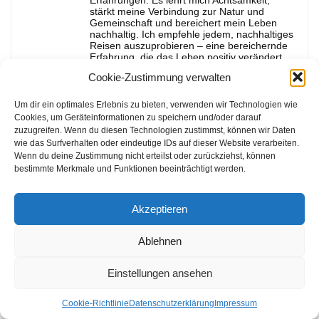
stärkt meine Verbindung zur Natur und
Gemeinschaft und bereichert mein Leben
nachhaltig. Ich empfehle jedem, nachhaltiges
Reisen auszuprobieren – eine bereichernde
Erfahrung, die das Leben positiv verändert.
Cookie-Zustimmung verwalten
Um dir ein optimales Erlebnis zu bieten, verwenden wir Technologien wie
Cookies, um Geräteinformationen zu speichern und/oder darauf
zuzugreifen. Wenn du diesen Technologien zustimmst, können wir Daten
Ähnliche Artikel
wie das Surfverhalten oder eindeutige IDs auf dieser Website verarbeiten.
Wenn du deine Zustimmung nicht erteilst oder zurückziehst, können
bestimmte Merkmale und Funktionen beeinträchtigt werden.
Akzeptieren
Ablehnen
Einstellungen ansehen
Nachhaltige Sommerurlaub
Nachhaltige kulinarische
Österreich: Tipps für
Erlebnisse für Mobilhome-
Cookie-Richtlinie
Datenschutzerklärung
Impressum
umweltbewusste Reisende
Reisende in Österreich: