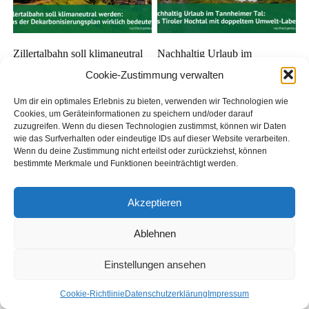
Zillertalbahn soll klimaneutral
Nachhaltig Urlaub im
werden: Was der
Tannheimer Tal: Das Tiroler
Cookie-Zustimmung verwalten
Dekarbonisierungsplan
Hochtal mit doppeltem
wirklich bedeutet
Umwelt-Label
Um dir ein optimales Erlebnis zu bieten, verwenden wir Technologien wie
Cookies, um Geräteinformationen zu speichern und/oder darauf
zuzugreifen. Wenn du diesen Technologien zustimmst, können wir Daten
wie das Surfverhalten oder eindeutige IDs auf dieser Website verarbeiten.
Wenn du deine Zustimmung nicht erteilst oder zurückziehst, können
bestimmte Merkmale und Funktionen beeinträchtigt werden.
Akzeptieren
Ablehnen
Wandern im Naturpark Tiroler
Naturpark Tiroler Lech: Der
Lech: Tirols wilder Fluss —
letzte Wildfluss der Nordalpen
Einstellungen ansehen
erreichbar ohne Auto
als Reiseziel
Cookie-Richtlinie
Datenschutzerklärung
Impressum