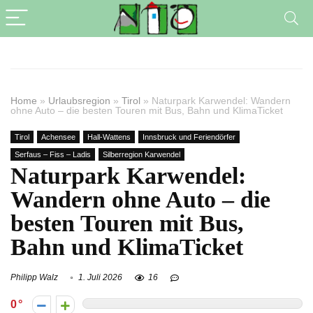
Home
»
Urlaubsregion
»
Tirol
»
Naturpark Karwendel: Wandern
ohne Auto – die besten Touren mit Bus, Bahn und KlimaTicket
Tirol
Achensee
Hall-Wattens
Innsbruck und Feriendörfer
Serfaus – Fiss – Ladis
Silberregion Karwendel
Naturpark Karwendel:
Wandern ohne Auto – die
besten Touren mit Bus,
Bahn und KlimaTicket
Philipp Walz
1. Juli 2026
16
0