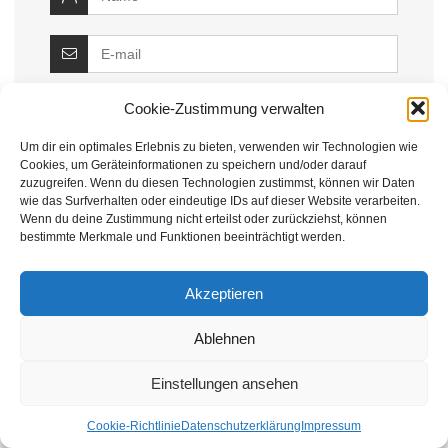
Cookie-Zustimmung verwalten
Um dir ein optimales Erlebnis zu bieten, verwenden wir Technologien wie
Cookies, um Geräteinformationen zu speichern und/oder darauf
Benachrichtige mich über nachfolgende
zuzugreifen. Wenn du diesen Technologien zustimmst, können wir Daten
Kommentare via E-Mail.
wie das Surfverhalten oder eindeutige IDs auf dieser Website verarbeiten.
Benachrichtige mich über neue Beiträge via E-
Wenn du deine Zustimmung nicht erteilst oder zurückziehst, können
Mail.
bestimmte Merkmale und Funktionen beeinträchtigt werden.
Akzeptieren
Ablehnen
Einstellungen ansehen
Nachhaltige Themen
Cookie-Richtlinie
Datenschutzerklärung
Impressum