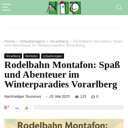
Home
»
Urlaubsregion
»
Vorarlberg
»
Rodelbahn Montafon: Spaß
und Abenteuer im Winterparadies Vorarlberg
Vorarlberg
Montafon
Urlaubsregion
Rodelbahn Montafon: Spaß
und Abenteuer im
Winterparadies Vorarlberg
Nachhaltiger Tourismus
20. Mai 2025
125
0
0