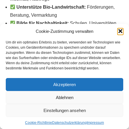
Unterstütze Bio-Landwirtschaft:
Förderungen,
Beratung, Vermarktung
Bilde für Nachhaltigkeit:
Schulen, Universitäten,
Cookie-Zustimmung verwalten
Erwachsenenbildung
Stärke lokale Entscheidungen:
Einheimische
Um dir ein optimales Erlebnis zu bieten, verwenden wir Technologien wie
bestimmen über Tourismus
Cookies, um Geräteinformationen zu speichern und/oder darauf
zuzugreifen. Wenn du diesen Technologien zustimmst, können wir Daten
Feiere Vielfalt:
Jede Region ist einzigartig – keine
wie das Surfverhalten oder eindeutige IDs auf dieser Website verarbeiten.
Wenn du deine Zustimmung nicht erteilst oder zurückziehst, können
Massenware
bestimmte Merkmale und Funktionen beeinträchtigt werden.
„Nachhaltiger Konsum ist keine
Akzeptieren
Einzelleistung. Nachhaltiger Konsum ist
Ablehnen
eine gemeinsame Bewegung.“
Einstellungen ansehen
Fazit: Nachhaltiger Konsum ist keine
Cookie-Richtlinie
Datenschutzerklärung
Impressum
Einschränkung – es ist Bereicherung